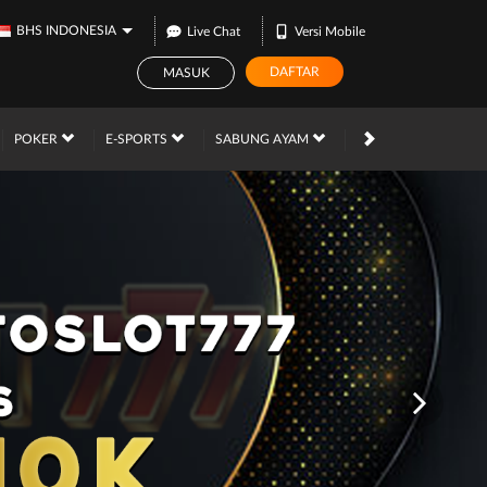
BHS INDONESIA
Live Chat
Versi Mobile
DAFTAR
MASUK
PROMOSI
POKER
E-SPORTS
SABUNG AYAM