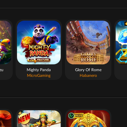
zu
Mighty Panda
Glory Of Rome
MicroGaming
Habanero