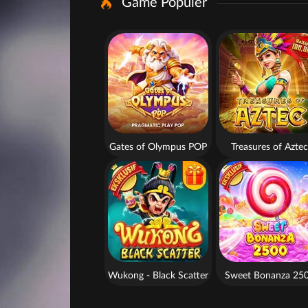
Game Populer
Gates of Olympus POP
Treasures of Azte
Wukong - Black Scatter
Sweet Bonanza 25