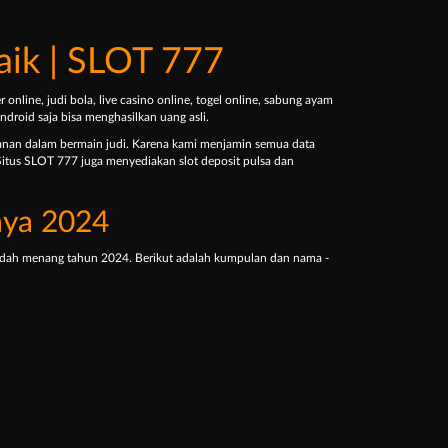
aik | SLOT 777
line, judi bola, live casino online, togel online, sabung ayam
droid saja bisa menghasilkan uang asli.
manan dalam bermain judi. Karena kami menjamin semua data
 Situs SLOT 777 juga menyediakan slot deposit pulsa dan
aya 2024
 mudah menang tahun 2024. Berikut adalah kumpulan dan nama -