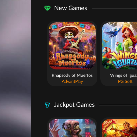
New Games
Rhapsody of Muertos
Wings of Igua
AdvantPlay
PG Soft
Jackpot Games