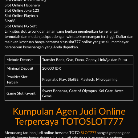
Slot Online Habanero
Slot Online Joker123
Slot Online Playtech
Slot88
Slot Online PG Soft
Link situs slot terbaik dan aman yang berikan memberikan kemenangan
termudah dan mudah jackpot dengan winrate kemenangan tertinggi. Daftar dan
mainkan keseruan hanya bersama situs slot777 online yang selalu membayar
berapapun kemenangan yang Anda dapatkan.
Metode Deposit
Transfer Bank, Ovo, Dana, Gopay, LinkAja dan Pulsa
Minimal Deposit
20.000 IDR
Provider Slot
Pragmatic Play, Slot88, Playtech, Microgaming
Terbaik
Sweet Bonanza, Gate of Olympus, Koi Gate, Aztec
Game Slot Favorit
Gems
Kumpulan Agen Judi Online
Terpercaya TOTOSLOT777
Memasang taruhan judi online bersama TOTO
SLOT777
sangat gampang dan
praktis, karena hanya dengan 1 akun judi saja Anda bisa memilih berbagai