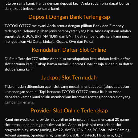
juta bersama kami. Hanya dengan deposit kecil Anda sudah bisa dapat bonus
dan jakpot terbesar bersama kami.
Deposit Dengan Bank Terlengkap
TOTOSLOT777 melayani Anda semua dengan pilihan Bank dan E money
terlengkap. Adapun pilihan jenis pembayaran yang bisa Anda dapatkan adalah
seperti Bank BCA, BRI, MANDIRI dan BNI, Tidak sampai disitu saja kami juga
menyediakan via Dana, Linkaja, Gopay, Ovo dan Pulsa.
Kemudahan Daftar Slot Online
Di Situs Totoslot777 online Anda bisa mendapatkan kemudahan ketika daftar
slot bersama kami. Cukup hanya memiliki nomor E wallet saja sudah bisa daftar
slot bersama kami.
Jackpot Slot Termudah
Tidak mudah ditemukan agen slot yang mudah mendapatkan jakpot ataupun
kemenangan saat ini. Tapi bersama TOTOSLOT777 semua itu bisa Anda
dapatkan karena kami selalu memberikan informasi tentang bocoran slot yang
gampang menang.
Provider Slot Online Terlengkap
Kami menyediakan provider slot online terlengkap hingga mencapai 20 game
slot terbaik dan paling populer saat ini. Adapun jenis slot nya adalah slot
pragmatic play, microgaming, live22, slot88, ION Slot, PG Soft, Joker Gaming,
Advant gaming, Spadegaming, Gamatron, JDB, Playtech, Habanero, CQ9,