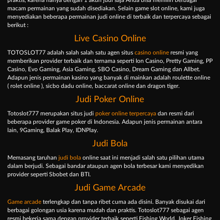
macam permainan yang sudah disediakan. Selain game slot online, kami juga
menyediakan beberapa permainan judi online di terbaik dan terpercaya sebagai
berikut :
Live Casino Online
TOTOSLOT77 adalah salah salah satu agen situs
casino online
resmi yang
memberikan provider terbaik dan ternama seperti Ion Casino, Pretty Gaming, PP
Casino, Evo Gaming, Asia Gaming, SBO Casino, Dream Gaming dan Allbet.
Adapun jenis permainan kasino yang banyak di mainkan adalah roulette online
( rolet online ), sicbo dadu online, baccarat online dan dragon tiger.
Judi Poker Online
Totoslot777 merupakan situs judi
poker online terpercaya
dan resmi dari
beberapa provider game poker di Indonesia. Adapun jenis permainan antara
lain, 9Gaming, Balak Play, IDNPlay.
Judi Bola
Memasang taruhan
judi bola
online saat ini menjadi salah satu pilihan utama
dalam berjudi. Sebagai bandar ataupun agen bola terbesar kami menyedikan
provider seperti Sbobet dan BTI.
Judi Game Arcade
Game arcade
terlengkap dan tanpa ribet cuma ada disini. Banyak disukai dari
berbagai golongan usia karena mudah dan praktis. Totoslot777 sebagai agen
resmi bekerja sama dengan provider terbaik seperti Fishing World. Joker Fishing