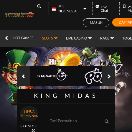
BHS
Live
Ve
Chat
Mo
INDONESIA
DAFTA
MASUK
IDR
12,675,588,
HOT GAMES
SLOTS
LIVE CASINO
RACE
TOG
KING MIDAS
SEMUA
PERMAINAN
SLOTS
TOP
20