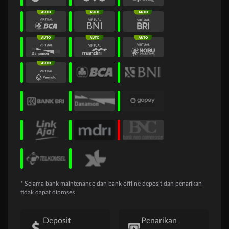
* Selama bank maintenance dan bank offline deposit dan penarikan
tidak dapat diproses
Deposit
Penarikan