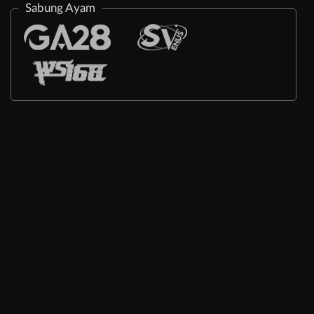
Sabung Ayam