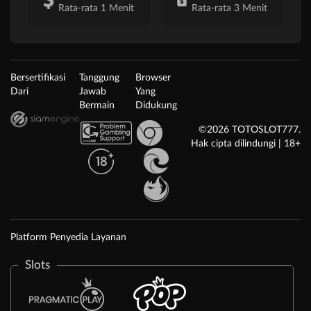
Rata-rata 1 Menit
Rata-rata 3 Menit
Bersertifikasi
Tanggung
Browser
Dari
Jawab
Yang
Bermain
Didukung
©2026 TOTOSLOT777.
Hak cipta dilindungi | 18+
Platform Penyedia Layanan
Slots