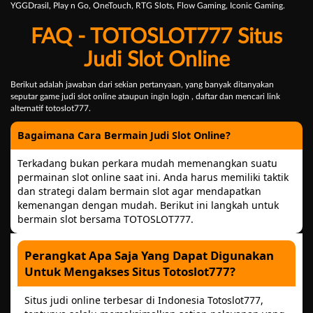
YGGDrasil, Play n Go, OneTouch, RTG Slots, Flow Gaming, Iconic Gaming.
FAQ - TOTOSLOT777 Situs
Judi Slot Online
Berikut adalah jawaban dari sekian pertanyaan, yang banyak ditanyakan
seputar game judi slot online ataupun ingin login , daftar dan mencari link
alternatif totoslot777.
Bagaimana Cara Bermain Judi Slot Online?
Terkadang bukan perkara mudah memenangkan suatu
permainan slot online saat ini. Anda harus memiliki taktik
dan strategi dalam bermain slot agar mendapatkan
kemenangan dengan mudah. Berikut ini langkah untuk
bermain slot bersama TOTOSLOT777.
Perangkat Apa Saja Yang Dapat Digunakan
Untuk Mengakses Situs Totoslot777?
Situs judi online terbesar di Indonesia Totoslot777,