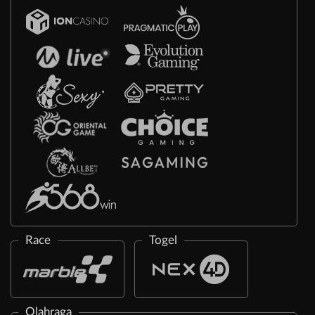
Race
Togel
Olahraga