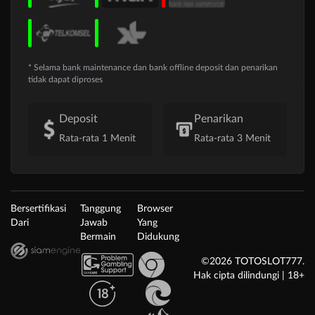
* Selama bank maintenance dan bank offline deposit dan penarikan
tidak dapat diproses
Deposit
Penarikan
Rata-rata 1 Menit
Rata-rata 3 Menit
Bersertifikasi
Tanggung
Browser
Dari
Jawab
Yang
Bermain
Didukung
©2026 TOTOSLOT777.
Hak cipta dilindungi | 18+