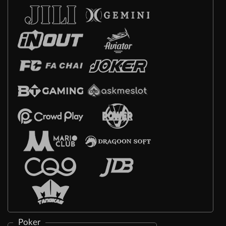
Poker