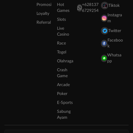
Promosi
Hot
+628137
Tiktok
Games
6729254
Loyalty
Instagra
Slots
m
Referral
Live
Twitter
Casino
Faceboo
Race
k
Togel
Whatsa
Olahraga
pp
Crash
Game
Arcade
Poker
E-Sports
Sabung
Ayam