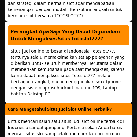
dan strategi dalam bermain slot agar mendapatkan
kemenangan dengan mudah. Berikut ini langkah untuk
bermain slot bersama TOTOSLOT777.
Perangkat Apa Saja Yang Dapat Digunakan
Untuk Mengakses Situs Totoslot777?
Situs judi online terbesar di Indonesia Totoslot777,
tentunya selalu memaksimalkan setiap pelayanan yang
diberikan untuk seluruh membernya. Terutama dalam
memberikan kemudahan pada saat mengakses, karena
kamu dapat mengakses situs Totoslot777 melalui
berbagai prangkat, mulai menggunakan smartphone
dengan sistem oprasi Android maupun IOS, Laptop
bahkan Dekstop PC.
Cara Mengetahui Situs Judi Slot Online Terbaik?
Untuk mencari salah satu situs judi slot online terbaik di
Indonesia sangat gampang. Pertama sekali Anda harus
mencari situs slot yang selalu memberikan promo dan