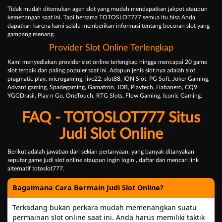
Tidak mudah ditemukan agen slot yang mudah mendapatkan jakpot ataupun
kemenangan saat ini. Tapi bersama TOTOSLOT777 semua itu bisa Anda
dapatkan karena kami selalu memberikan informasi tentang bocoran slot yang
gampang menang.
Provider Slot Online Terlengkap
Kami menyediakan provider slot online terlengkap hingga mencapai 20 game
slot terbaik dan paling populer saat ini. Adapun jenis slot nya adalah slot
pragmatic play, microgaming, live22, slot88, ION Slot, PG Soft, Joker Gaming,
Advant gaming, Spadegaming, Gamatron, JDB, Playtech, Habanero, CQ9,
YGGDrasil, Play n Go, OneTouch, RTG Slots, Flow Gaming, Iconic Gaming.
FAQ - TOTOSLOT777 Situs
Judi Slot Online
Berikut adalah jawaban dari sekian pertanyaan, yang banyak ditanyakan
seputar game judi slot online ataupun ingin login , daftar dan mencari link
alternatif totoslot777.
Bagaimana Cara Bermain Judi Slot Online?
Terkadang bukan perkara mudah memenangkan suatu
permainan slot online saat ini. Anda harus memiliki taktik