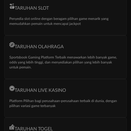
TARUHAN SLOT
Penyedia slot online dengan beragam pilihan game menarik yang
memudahkan pemain untuk mencapai jackpot
TARUHAN OLAHRAGA
Sportsbook Gaming Platform Terbaik menawarkan lebih banyak game,
odds yang lebih tinggi, dan menyediakan pilihan yang lebih banyak
untuk pemain.
TARUHAN LIVE KASINO
Platform Pilihan bagi perusahaan-perusahaan terbaik di dunia, dengan
pilihan variasi game terbanyak
TARUHAN TOGEL