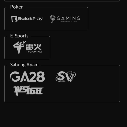
Poker
E-Sports
Sabung Ayam