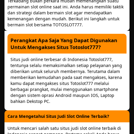
Terkadang bukan perkara mudah memenangkan suatu
permainan slot online saat ini. Anda harus memiliki taktik
dan strategi dalam bermain slot agar mendapatkan
kemenangan dengan mudah. Berikut ini langkah untuk
bermain slot bersama TOTOSLOT777.
Perangkat Apa Saja Yang Dapat Digunakan
Untuk Mengakses Situs Totoslot777?
Situs judi online terbesar di Indonesia Totoslot777,
tentunya selalu memaksimalkan setiap pelayanan yang
diberikan untuk seluruh membernya. Terutama dalam
memberikan kemudahan pada saat mengakses, karena
kamu dapat mengakses situs Totoslot777 melalui
berbagai prangkat, mulai menggunakan smartphone
dengan sistem oprasi Android maupun IOS, Laptop
bahkan Dekstop PC.
Cara Mengetahui Situs Judi Slot Online Terbaik?
Untuk mencari salah satu situs judi slot online terbaik di