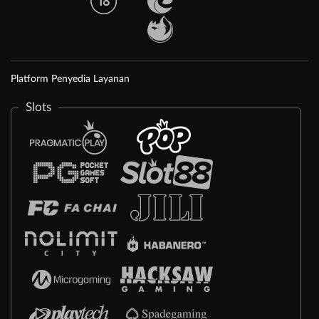
Platform Penyedia Layanan
Slots