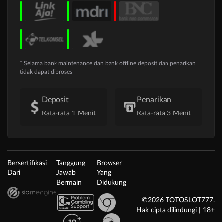
* Selama bank maintenance dan bank offline deposit dan penarikan
tidak dapat diproses
Deposit
Penarikan
Rata-rata 1 Menit
Rata-rata 3 Menit
Bersertifikasi
Tanggung
Browser
Dari
Jawab
Yang
Bermain
Didukung
©2026 TOTOSLOT777.
Hak cipta dilindungi | 18+