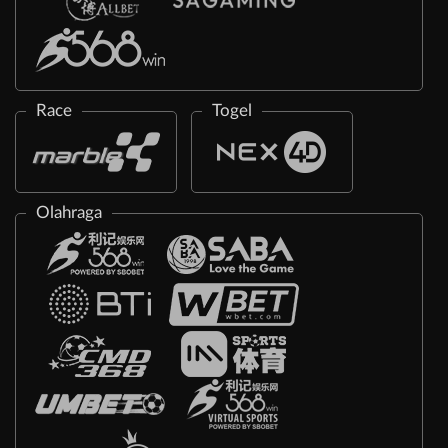
Race
Togel
Olahraga