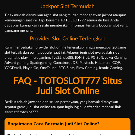
Jackpot Slot Termudah
Tidak mudah ditemukan agen slot yang mudah mendapatkan jakpot ataupun
kemenangan saat ini. Tapi bersama TOTOSLOT777 semua itu bisa Anda
dapatkan karena kami selalu memberikan informasi tentang bocoran slot yang
gampang menang.
Provider Slot Online Terlengkap
Kami menyediakan provider slot online terlengkap hingga mencapai 20 game
slot terbaik dan paling populer saat ini. Adapun jenis slot nya adalah slot
pragmatic play, microgaming, live22, slot88, ION Slot, PG Soft, Joker Gaming,
Advant gaming, Spadegaming, Gamatron, JDB, Playtech, Habanero, CQ9,
YGGDrasil, Play n Go, OneTouch, RTG Slots, Flow Gaming, Iconic Gaming.
FAQ - TOTOSLOT777 Situs
Judi Slot Online
Berikut adalah jawaban dari sekian pertanyaan, yang banyak ditanyakan
seputar game judi slot online ataupun ingin login , daftar dan mencari link
alternatif totoslot777.
Bagaimana Cara Bermain Judi Slot Online?