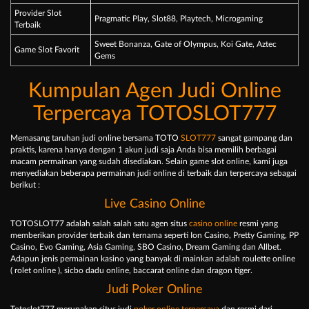
Provider Slot
Pragmatic Play, Slot88, Playtech, Microgaming
Terbaik
Sweet Bonanza, Gate of Olympus, Koi Gate, Aztec
Game Slot Favorit
Gems
Kumpulan Agen Judi Online
Terpercaya TOTOSLOT777
Memasang taruhan judi online bersama TOTO
SLOT777
sangat gampang dan
praktis, karena hanya dengan 1 akun judi saja Anda bisa memilih berbagai
macam permainan yang sudah disediakan. Selain game slot online, kami juga
menyediakan beberapa permainan judi online di terbaik dan terpercaya sebagai
berikut :
Live Casino Online
TOTOSLOT77 adalah salah salah satu agen situs
casino online
resmi yang
memberikan provider terbaik dan ternama seperti Ion Casino, Pretty Gaming, PP
Casino, Evo Gaming, Asia Gaming, SBO Casino, Dream Gaming dan Allbet.
Adapun jenis permainan kasino yang banyak di mainkan adalah roulette online
( rolet online ), sicbo dadu online, baccarat online dan dragon tiger.
Judi Poker Online