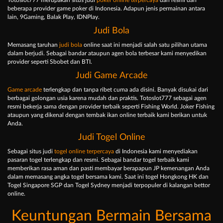
Totoslot777 merupakan situs judi
poker online terpercaya
dan resmi dari
beberapa provider game poker di Indonesia. Adapun jenis permainan antara
lain, 9Gaming, Balak Play, IDNPlay.
Judi Bola
Memasang taruhan
judi bola
online saat ini menjadi salah satu pilihan utama
dalam berjudi. Sebagai bandar ataupun agen bola terbesar kami menyedikan
provider seperti Sbobet dan BTI.
Judi Game Arcade
Game arcade
terlengkap dan tanpa ribet cuma ada disini. Banyak disukai dari
berbagai golongan usia karena mudah dan praktis. Totoslot777 sebagai agen
resmi bekerja sama dengan provider terbaik seperti Fishing World. Joker Fishing
ataupun yang dikenal dengan tembak ikan online terbaik kami berikan untuk
Anda.
Judi Togel Online
Sebagai situs judi
togel online terpercaya
di Indonesia kami menyediakan
pasaran togel terlengkap dan resmi. Sebagai bandar togel terbaik kami
memberikan rasa aman dan pasti membayar berapapun JP kemenangan Anda
dalam memasang angka togel bersama kami. Saat ini togel Hongkong HK dan
Togel Singapore SGP dan Togel Sydney menjadi terpopuler di kalangan bettor
online.
Keuntungan Bermain Bersama