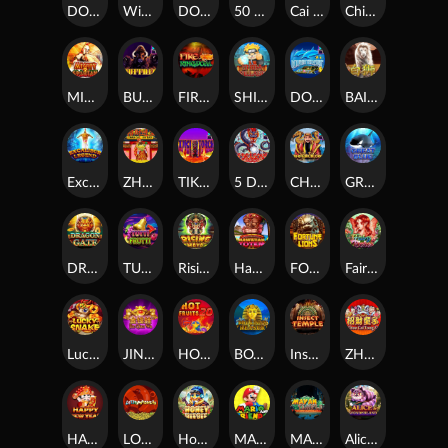
DOG FORTUNE
Wings of God
DOLPHIN REEF
50 DRAGONS
Cai Shen Do
Chinese Fair
MIGHTY SPARTAN
BUFFALO
FIRE KINGDOM
SHIBA VILLAGE
DOLPHIN TREASURE
BAI SHI
Excalibur Legend
ZHAO CAI JIN BAO
TIKI TORCH
5 DRAGONS
CHOY SUN DOA
GREAT BLUE
DRAGON GATE
TUTTI FRUTTI
Rising Maya
Hawaiian Totem
FORTUNE LIONS
Fairy of Riches
Lucky Snake
JIN QIAN WA
HOT FRUITS 20
BOY KING
Insect Temple
ZHAO CAI TONG ZHI
HAPPY NEW YEAR
LOTTO MADNESS
Honey Bee Bee
MARIO AND FRIENDS
MAYAN TEMPLE
Alice Wonderland