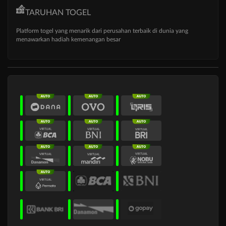
TARUHAN TOGEL
Platform togel yang menarik dari perusahan terbaik di dunia yang
menawarkan hadiah kemenangan besar