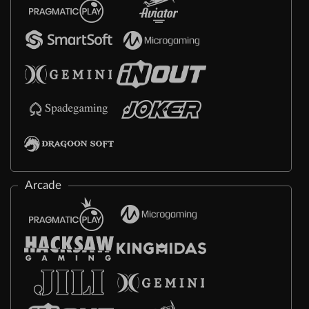
Arcade