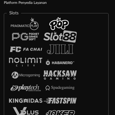
Platform Penyedia Layanan
Slots