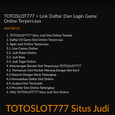
TOTOSLOT777 > Link Daftar Dan Login Game
Online Terpercaya
DAFTAR ISI
1. TOTOSLOT777 Situs Judi Slot Online Terbaik
2. Daftar 10 Game Slot Online Terpercaya
3. Agen Judi Online Terpercaya
3.1. Live Casino Online
3.2. Judi Poker Online
3.3. Judi Bola
3.4. Judi Togel Online
4. Keuntungan Bandar Slot Terpercaya TOTOSLOT777
4.1. Permainan Slot Mudah Menang Dengan Bet Kecil
4.2 Deposit Dengan Bank Terlengkap
4.3 Kemudahan Daftar Slot Online
4.4 Jackpot Slot Termudah
4.5 Provider Slot Online Terlengkap
5. FAQ TOTOSLOT777 Situs Judi Slot Online
TOTOSLOT777 Situs Judi