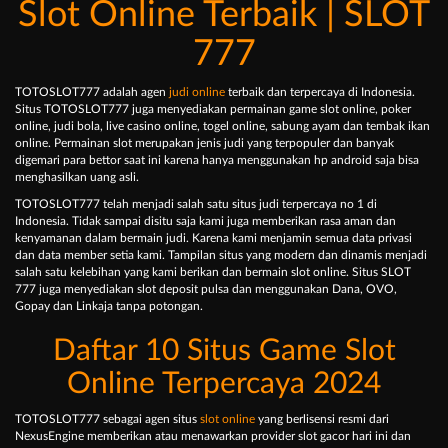
Slot Online Terbaik | SLOT
777
TOTOSLOT777 adalah agen
judi online
terbaik dan terpercaya di Indonesia.
Situs TOTOSLOT777 juga menyediakan permainan game slot online, poker
online, judi bola, live casino online, togel online, sabung ayam dan tembak ikan
online. Permainan slot merupakan jenis judi yang terpopuler dan banyak
digemari para bettor saat ini karena hanya menggunakan hp android saja bisa
menghasilkan uang asli.
TOTOSLOT777 telah menjadi salah satu situs judi terpercaya no 1 di
Indonesia. Tidak sampai disitu saja kami juga memberikan rasa aman dan
kenyamanan dalam bermain judi. Karena kami menjamin semua data privasi
dan data member setia kami. Tampilan situs yang modern dan dinamis menjadi
salah satu kelebihan yang kami berikan dan bermain slot online. Situs SLOT
777 juga menyediakan slot deposit pulsa dan menggunakan Dana, OVO,
Gopay dan Linkaja tanpa potongan.
Daftar 10 Situs Game Slot
Online Terpercaya 2024
TOTOSLOT777 sebagai agen situs
slot online
yang berlisensi resmi dari
NexusEngine memberikan atau menawarkan provider slot gacor hari ini dan