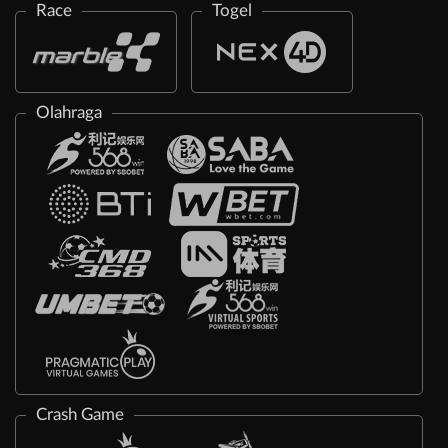
Race
Togel
Olahraga
Crash Game